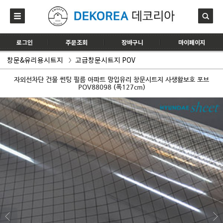
로그인
주문조회
장바구니
마이페이지
창문&유리용시트지
고급창문시트지 POV
자외선차단 건물 썬팅 필름 아파트 망입유리 창문시트지 사생활보호 포브
POV88098 (폭127cm)