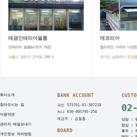
태광인테리어필름
데코리아
인테리어 필름&시트지 매장
합리적인 가격의 다양한
서울시 광진구 군자동 349-3
경기도 남양주시 진건읍사
BANK ACCOUNT
CUSTO
회사소개
찾아오시는 길
02
575701-01-387218
국민
630-005795-250
하나
이용약관
예금주 : 김철홍
상담 : 평
관리자 메일보내기
점심 : 1
BOARD
휴무 : 
개인정보 처리방침
메일 : t