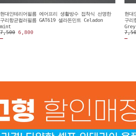
현대인테리어필름 에어프리 생활방수 접착식 선명한
현대
구리항균컬러필름 GAT619 셀라돈민트 Celadon
구리항
mint
Grey
7,500
6,800
7,5