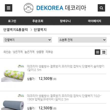
로그인
주문조회
장바구니
마이페이지
단열벽지&폼블럭
단열벽지
최신순
낮은가격
높은가격
상품명
리뷰순
데코리아 생활방수 결로방지 프리미엄 접착식 단열벽지 숲의향기
(길이)2.5m
12,500원
상품가 :
(0)
데코리아 생활방수 결로방지 프리미엄 접착식 단열벽지 TGD-
1909 입체실크네이비 (길이)2.5m
12,500원
상품가 :
(0)