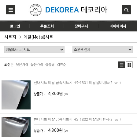
로그인
주문조회
장바구니
마이페이지
시트지
메탈(Metal)시트
최신순
낮은가격
높은가격
상품명
리뷰순
현대시트 메탈 금속시트지 HS-1801 메탈실버매트(Silver)
4,300원
상품가 :
(0)
현대시트 메탈 금속시트지 HS-1802 메탈실버반사(Silver)
4,300원
상품가 :
(0)