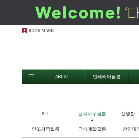
BOOK MARK
ABOUT
인테리어필름
ALL
원목나무필름
선명한 
인조가죽필름
금속메탈필름
천연대