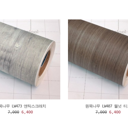
필름
목나무 LW473 앤틱스크래치
원목나무 LW487 월넛 티
7,000
6,400
7,000
6,400