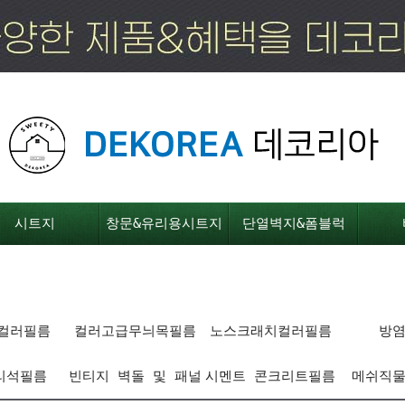
시트지
창문&유리용시트지
단열벽지&폼블럭
컬러필름
컬러고급무늬목필름
노스크래치컬러필름
방
리석필름
빈티지 벽돌 및 패널
시멘트 콘크리트필름
메쉬직