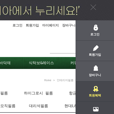
로그인
회원가입
마이페이지
장바구니(
0
)
주문하기
로그인
회원가입
바닥재
식탁보&레이스
커뮤니티
장바구니
Home
>
인테리어필름
>
원목나무필름
염필름
하이그로시 필름
항균필름
회원혜택
물모직필름
대리석필름
현대L&C 보닥