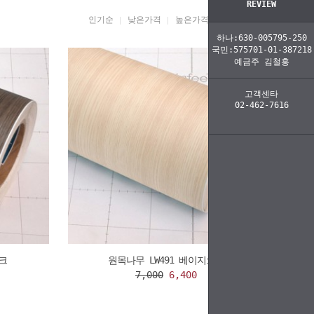
REVIEW
인기순
낮은가격
높은가격
브랜드명
하나:630-005795-250
국민:575701-01-387218
예금주 김철홍
고객센타
02-462-7616
크
원목나무 LW491 베이지오크
7,000
6,400